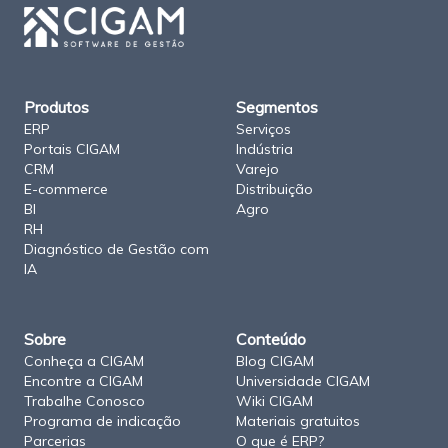
s
i
t
e
C
I
Produtos
Segmentos
G
A
ERP
Serviços
M
Portais CIGAM
Indústria
CRM
Varejo
E-commerce
Distribuição
BI
Agro
RH
Diagnóstico de Gestão com
IA
Sobre
Conteúdo
Conheça a CIGAM
Blog CIGAM
Encontre a CIGAM
Universidade CIGAM
Trabalhe Conosco
Wiki CIGAM
Programa de indicação
Materiais gratuitos
Parcerias
O que é ERP?