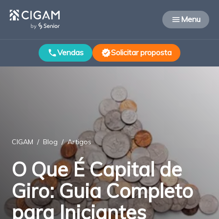
Menu
menu
Vendas
Solicitar proposta
phone
verified
CIGAM
/
Blog
/
Artigos
O Que É Capital de
Giro: Guia Completo
para Iniciantes