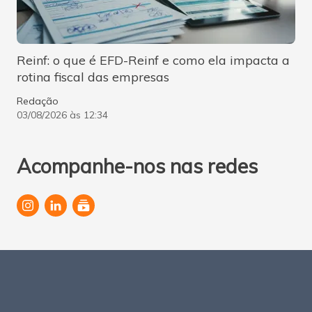
Reinf: o que é EFD-Reinf e como ela impacta a
rotina fiscal das empresas
Redação
03/08/2026 às 12:34
Acompanhe-nos nas redes
subscriptions
M
a
p
a
d
o