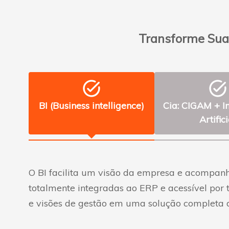
i
a
s
e
g
Transforme Sua 
r
a
n
d
e
s
task_alt
task_alt
e
m
BI (Business intelligence)
Cia: CIGAM + In
p
r
Artifici
e
s
a
s
.
O BI facilita um visão da empresa e acompa
totalmente integradas ao ERP e acessível por
e visões de gestão em uma solução completa de