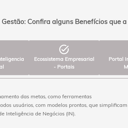
Gestão: Confira alguns Benefícios que 
task_alt
teligencia
Ecossistema Empresarial
Portal I
al
- Portais
M
nhamento das metas, como ferramentas
 todos usuários, com modelos prontos, que simplific
 Inteligência de Negócios (IN).