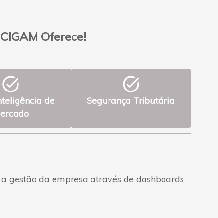
a CIGAM Oferece!
task_alt
task_alt
nteligência de
Segurança Tributária
ercado
am a gestão da empresa através de dashboards