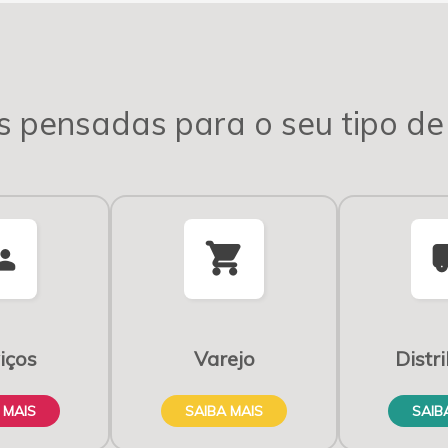
s pensadas para o seu tipo de
_account
shopping_cart
local
iços
Varejo
Distr
 MAIS
SAIBA MAIS
SAIB