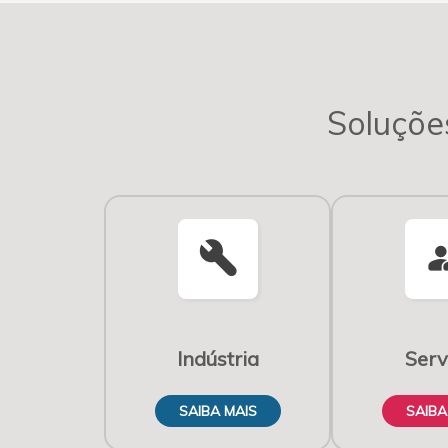
Soluçõe
build
supervisor
Indústria
Serv
SAIBA MAIS
SAIBA