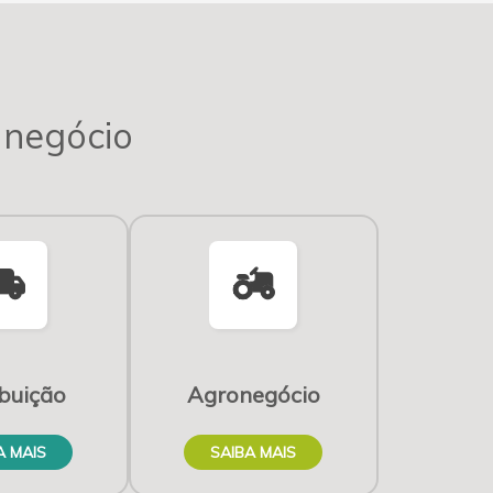
 negócio
_shipping
agriculture
ibuição
Agronegócio
A MAIS
SAIBA MAIS