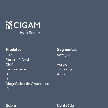
M
a
p
a
d
o
s
i
t
e
C
I
G
Produtos
Segmentos
A
M
ERP
Serviços
Portais CIGAM
Indústria
CRM
Varejo
E-commerce
Distribuição
BI
Agro
RH
Diagnóstico de Gestão com
IA
Sobre
Conteúdo