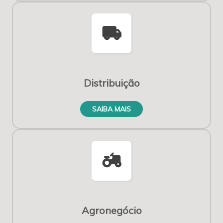
local_shipping
Distribuição
SAIBA MAIS
agriculture
Agronegócio