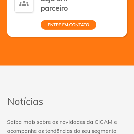
groups
parceiro
ENTRE EM CONTATO
Notícias
Saiba mais sobre as novidades da CIGAM e
acompanhe as tendências do seu segmento