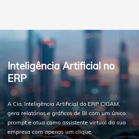
o
m
o
m
e
l
h
o
r
S
i
s
t
Inteligência Artificial no
e
m
a
ERP
d
e
G
e
s
A Cia, Inteligência Artificial do ERP CIGAM,
t
ã
gera relatórios e gráficos de BI com um único
o
p
prompt e atua como assistente virtual da sua
a
r
empresa com apenas um clique.
a