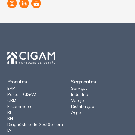
subscriptions
M
a
p
a
d
o
s
i
t
e
C
I
Produtos
Segmentos
G
A
ERP
Serviços
M
Portais CIGAM
Indústria
CRM
Varejo
E-commerce
Distribuição
BI
Agro
RH
Diagnóstico de Gestão com
IA