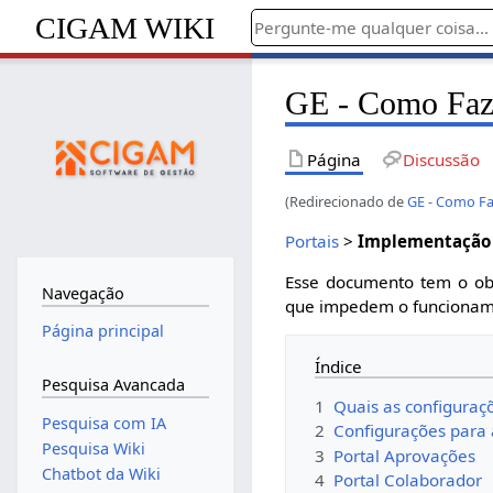
CIGAM WIKI
GE - Como Faze
Página
Discussão
(Redirecionado de
GE - Como Fa
Portais
>
Implementação 
Esse documento tem o obj
Navegação
que impedem o funcioname
Página principal
Índice
Pesquisa Avancada
1
Quais as configuraçõ
Pesquisa com IA
2
Configurações para 
Pesquisa Wiki
3
Portal Aprovações
Chatbot da Wiki
4
Portal Colaborador