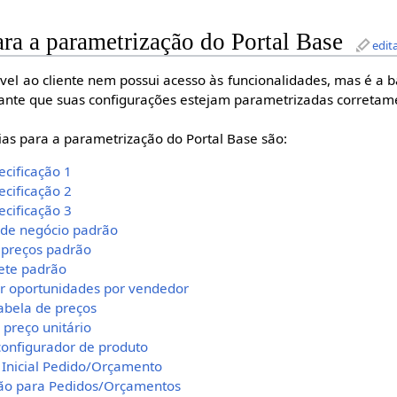
ra a parametrização do Portal Base
edit
vel ao cliente nem possui acesso às funcionalidades, mas é a b
rtante que suas configurações estejam parametrizadas corretam
ias para a parametrização do Portal Base são:
pecificação 1
pecificação 2
pecificação 3
 de negócio padrão
e preços padrão
rete padrão
gir oportunidades por vendedor
tabela de preços
 preço unitário
r configurador de produto
e Inicial Pedido/Orçamento
drão para Pedidos/Orçamentos