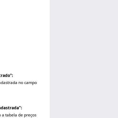
trado":
 cadastrada no campo
adastrada":
 a tabela de preços