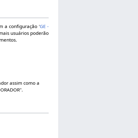
m a configuração '
GE -
mais usuários poderão
umentos.
ador assim como a
BORADOR".