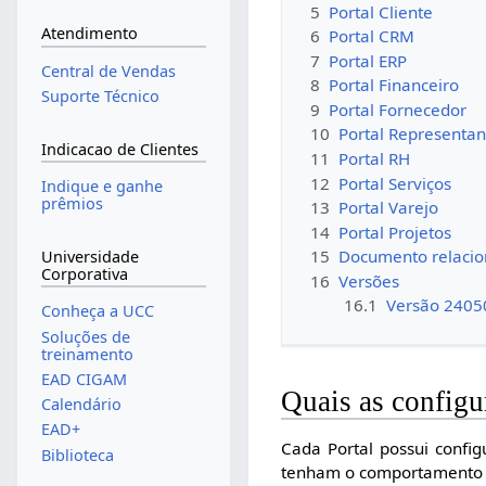
5
Portal Cliente
Atendimento
6
Portal CRM
7
Portal ERP
Central de Vendas
8
Portal Financeiro
Suporte Técnico
9
Portal Fornecedor
10
Portal Representan
Indicacao de Clientes
11
Portal RH
12
Portal Serviços
Indique e ganhe
prêmios
13
Portal Varejo
14
Portal Projetos
15
Documento relaci
Universidade
Corporativa
16
Versões
16.1
Versão 2405
Conheça a UCC
Soluções de
treinamento
EAD CIGAM
Quais as configu
Calendário
EAD+
Cada Portal possui confi
Biblioteca
tenham o comportamento 