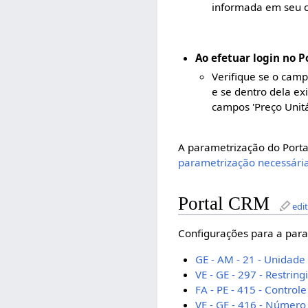
informada em seu c
Ao efetuar login no P
Verifique se o camp
e se dentro dela ex
campos 'Preço Unitár
A parametrização do Porta
parametrização necessária 
Portal CRM
edi
Configurações para a para
GE - AM - 21 - Unidade
VE - GE - 297 - Restrin
FA - PE - 415 - Control
VE - GE - 416 - Número