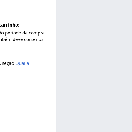
carrinho:
 do período da compra
também deve conter os
, seção
Qual a