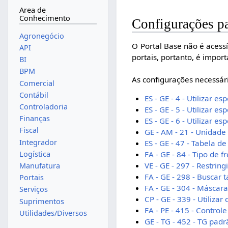
Area de
Conhecimento
Configurações pa
Agronegócio
O Portal Base não é acessí
API
portais, portanto, é impo
BI
BPM
As configurações necessár
Comercial
Contábil
ES - GE - 4 - Utilizar es
Controladoria
ES - GE - 5 - Utilizar es
Finanças
ES - GE - 6 - Utilizar es
Fiscal
GE - AM - 21 - Unidade
Integrador
ES - GE - 47 - Tabela d
Logística
FA - GE - 84 - Tipo de f
VE - GE - 297 - Restrin
Manufatura
FA - GE - 298 - Buscar 
Portais
FA - GE - 304 - Máscara
Serviços
CP - GE - 339 - Utiliza
Suprimentos
FA - PE - 415 - Control
Utilidades/Diversos
GE - TG - 452 - TG pa