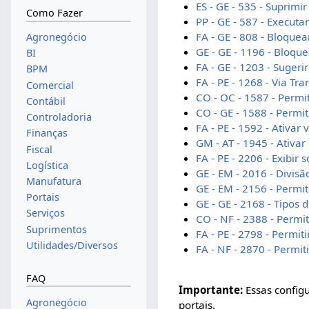
ES - GE - 535 - Suprimi
Como Fazer
PP - GE - 587 - Execut
FA - GE - 808 - Bloque
Agronegócio
GE - GE - 1196 - Bloq
BI
FA - GE - 1203 - Suger
BPM
FA - PE - 1268 - Via Tr
Comercial
CO - OC - 1587 - Perm
Contábil
CO - GE - 1588 - Perm
Controladoria
FA - PE - 1592 - Ativar
Finanças
GM - AT - 1945 - Ativar
Fiscal
FA - PE - 2206 - Exibi
Logística
GE - EM - 2016 - Divis
Manufatura
GE - EM - 2156 - Perm
Portais
GE - GE - 2168 - Tipos
Serviços
CO - NF - 2388 - Perm
Suprimentos
FA - PE - 2798 - Permi
Utilidades/Diversos
FA - NF - 2870 - Permi
FAQ
Importante:
Essas config
Agronegócio
portais.