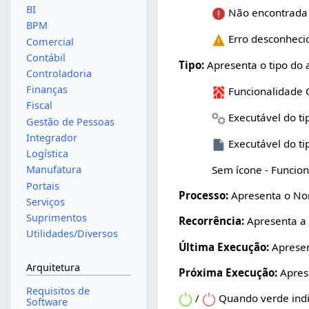
BI
Não encontrada 
BPM
Erro desconheci
Comercial
Contábil
Tipo:
Apresenta o tipo do 
Controladoria
Finanças
Funcionalidade
Fiscal
Executável do tip
Gestão de Pessoas
Integrador
Executável do ti
Logística
Sem ícone - Funcio
Manufatura
Portais
Processo:
Apresenta o Nom
Serviços
Suprimentos
Recorrência:
Apresenta a 
Utilidades/Diversos
Última Execução:
Apresen
Arquitetura
Próxima Execução:
Apres
Requisitos de
/
Quando verde indi
Software