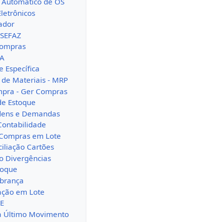
 Automático de OS
letrônicos
ador
 SEFAZ
Compras
LA
e Específica
de Materiais - MRP
mpra - Ger Compras
de Estoque
dens e Demandas
Contabilidade
 Compras em Lote
iliação Cartões
o Divergências
toque
obrança
uação em Lote
SE
ta Último Movimento