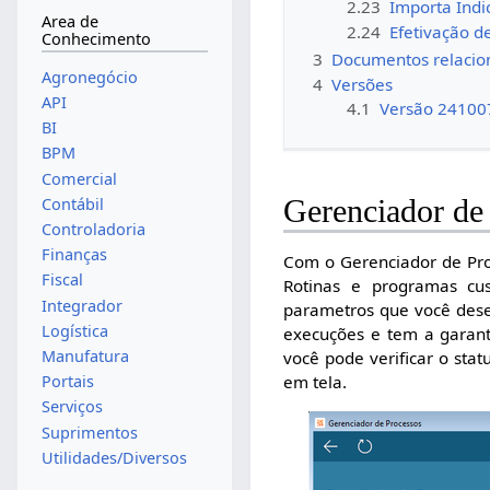
2.23
Importa Índi
Area de
2.24
Efetivação 
Conhecimento
3
Documentos relacio
Agronegócio
4
Versões
API
4.1
Versão 24100
BI
BPM
Comercial
Gerenciador de
Contábil
Controladoria
Finanças
Com o Gerenciador de Pro
Fiscal
Rotinas e programas cu
Integrador
parametros que você dese
Logística
execuções e tem a garant
Manufatura
você pode verificar o sta
Portais
em tela.
Serviços
Suprimentos
Utilidades/Diversos