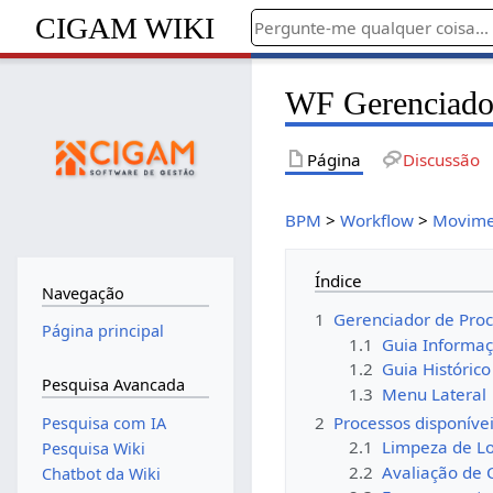
CIGAM WIKI
WF Gerenciador
Página
Discussão
BPM
>
Workflow
>
Movime
Índice
Navegação
1
Gerenciador de Pro
Página principal
1.1
Guia Informa
1.2
Guia Histórico
Pesquisa Avancada
1.3
Menu Lateral
2
Processos disponíve
Pesquisa com IA
2.1
Limpeza de Lo
Pesquisa Wiki
2.2
Avaliação de 
Chatbot da Wiki