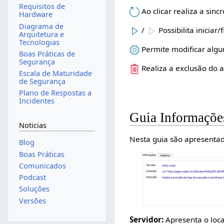
Requisitos de
Ao clicar realiza a sin
Hardware
Diagrama de
/
Possibilita iniciar
Arquitetura e
Tecnologias
Permite modificar alg
Boas Práticas de
Segurança
Realiza a exclusão do
Escala de Maturidade
de Segurança
Plano de Respostas a
Incidentes
Guia Informaçõe
Noticias
Nesta guia são apresentad
Blog
Boas Práticas
Comunicados
Podcast
Soluções
Versões
Servidor:
Apresenta o loca