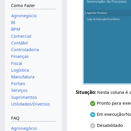
Como Fazer
Agronegócio
BI
BPM
Comercial
Contábil
Controladoria
Finanças
Fiscal
Logística
Manufatura
Portais
Serviços
Situação:
Nesta coluna é a
Suprimentos
Pronto para exe
Utilidades/Diversos
Em execução/Na 
FAQ
Desabilitado
Agronegócio