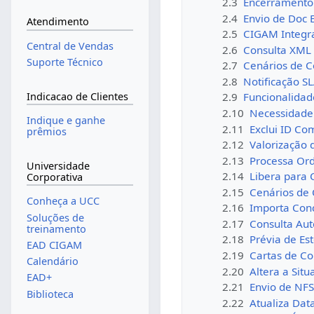
2.3
Encerramento
2.4
Envio de Doc E
Atendimento
2.5
CIGAM Integr
Central de Vendas
2.6
Consulta XML
Suporte Técnico
2.7
Cenários de 
2.8
Notificação S
Indicacao de Clientes
2.9
Funcionalidad
2.10
Necessidade 
Indique e ganhe
2.11
Exclui ID Co
prêmios
2.12
Valorização 
2.13
Processa Or
Universidade
2.14
Libera para 
Corporativa
2.15
Cenários de
Conheça a UCC
2.16
Importa Conc
Soluções de
2.17
Consulta Aut
treinamento
2.18
Prévia de Es
EAD CIGAM
2.19
Cartas de C
Calendário
2.20
Altera a Sit
EAD+
2.21
Envio de NF
Biblioteca
2.22
Atualiza Da