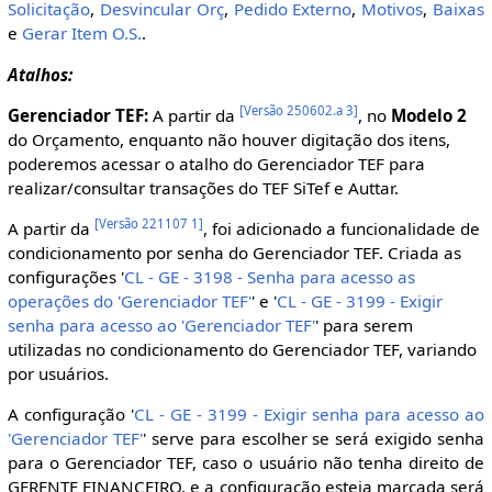
Solicitação
,
Desvincular Orç
,
Pedido Externo
,
Motivos
,
Baixas
e
Gerar Item O.S.
.
Atalhos:
[
Versão 250602.a 3
]
Gerenciador TEF:
A partir da
, no
Modelo 2
do Orçamento, enquanto não houver digitação dos itens,
poderemos acessar o atalho do Gerenciador TEF para
realizar/consultar transações do TEF SiTef e Auttar.
[
Versão 221107 1
]
A partir da
, foi adicionado a funcionalidade de
condicionamento por senha do Gerenciador TEF. Criada as
configurações '
CL - GE - 3198 - Senha para acesso as
operações do 'Gerenciador TEF'
' e '
CL - GE - 3199 - Exigir
senha para acesso ao 'Gerenciador TEF'
' para serem
utilizadas no condicionamento do Gerenciador TEF, variando
por usuários.
A configuração '
CL - GE - 3199 - Exigir senha para acesso ao
'Gerenciador TEF'
' serve para escolher se será exigido senha
para o Gerenciador TEF, caso o usuário não tenha direito de
GERENTE FINANCEIRO, e a configuração esteja marcada será