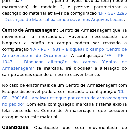
partir da
, para o layout novo da tela (modelo
maximizado) do modelo 2, é possível parametrizar a
descrição do material através da configuração '
LF - GE - 2285
- Descrição do Material parametrizável nos Arquivos Legais
'.
Centro de Armazenagem:
Centro de Armazenagem que irá
movimentar a mercadoria. Havendo necessidade de
bloquear a edição do campo poderá ser revisado a
configuração '
FA - PE - 1931 - Bloquear o campo 'Centro de
Armazenagem' do Orçamento
'. A configuração ‘
FA - PE -
1947 - Bloquear alteração do campo 'Centro de
Armazenagem'
’ se marcada, irá bloquear a alteração do
campo apenas quando o mesmo estiver branco.
No caso de existir mais de um Centro de Armazenagem com
Estoque disponível poderá ser marcada a configuração '
CL -
GE - 300166 - Analisar estoque por centro de armazenagem
no pedido
'. Com esta configuração marcada sistema exibirá
tela contendo os Centro de Armazenagem que possuem
estoque para este material.
Quantidade:
Quantidade que será movimentada do