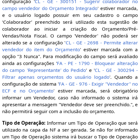
configuração '
CL - GE - 300151 - Sugerir colaborador no
campo vendedor do Orçamento Integrado
' estiver marcada,
e o usuário logado possuir em seu cadastro o campo
‘Colaborador’ preenchido será utilizado esta sugestão de
colaborador ao iniciar a criação do Orçamento/Pré-
Vendas/Nota Fiscal. O campo 'Vendedor' não poderá ser
alterado se a configuração '
CL - GE - 2698 - Permite alterar
vendedor do item do Orçamento
' estiver marcada com a
opção "3 Nunca". Para modificação do campo será avaliado
ainda as configurações '
FA - PE - 1790 - Bloquear alteração
do campo 'Representante' do Pedido
' e '
CL - GE - 300294 -
Filtrar apenas orçamentos do usuário logado
'. Quando a
configuração de sistema '
FA - GE - 976 - Exigir "Vendedor" no
ECF e no Orçamento
' estiver marcada, será obrigatório
informar um Vendedor, caso não informado o sistema irá
apresentar a mensagem "Vendedor deve ser preenchido.", e
não permitirá seguir com a inclusão do orçamento.
Tipo de Operação:
Informar um Tipo de Operação que será
utilizado na capa da NF a ser gerada. Se não for informado
um Tipo de Operação sistema irá buscar o Tipo de Operação