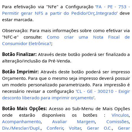
Para efetivação via "NFe" a Configuração ‘
FA - PE - 753 -
Permitir gerar NFS a partir do Pedido/Orç.Integrado
’ deve
estar marcada.
Observação: Para mais informações sobre como efetivar via
"NFC-e" consulte:
Como criar uma Nota Fiscal de
Consumidor Eletrônica?
;
Botão Finalizar:
Através deste botão poderá ser finalizado a
alteração/inclusão da Pré-Venda.
Botão Imprimir:
Através deste botão poderá ser impresso
Orçamento. Para que o mesmo seja impresso deverá possuir
um modelo personalizado parametrizado. Para impressão é
necessário revisar a configuração '
CL - GE - 300210 - Exigir
desconto liberado para imprimir orçamento
'.
Botão Mais Opções:
Acesso ao Sub-Menu de Mais Opções
onde estarão disponíveis os botões :
Vínculos
,
Acompanhamento
,
Avaliar Margem
,
Comissões
,
Div./Mesclar/Dupl.
,
Conferir
,
Voltar
,
Gerar O.C.
,
Gerar