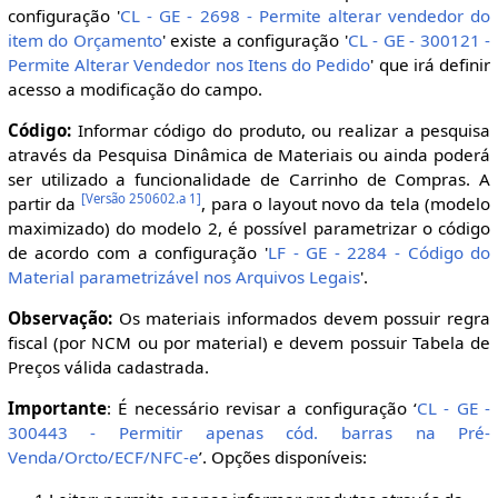
configuração '
CL - GE - 2698 - Permite alterar vendedor do
item do Orçamento
' existe a configuração '
CL - GE - 300121 -
Permite Alterar Vendedor nos Itens do Pedido
' que irá definir
acesso a modificação do campo.
Código:
Informar código do produto, ou realizar a pesquisa
através da Pesquisa Dinâmica de Materiais ou ainda poderá
ser utilizado a funcionalidade de Carrinho de Compras. A
[
Versão 250602.a 1
]
partir da
, para o layout novo da tela (modelo
maximizado) do modelo 2, é possível parametrizar o código
de acordo com a configuração '
LF - GE - 2284 - Código do
Material parametrizável nos Arquivos Legais
'.
Observação:
Os materiais informados devem possuir regra
fiscal (por NCM ou por material) e devem possuir Tabela de
Preços válida cadastrada.
Importante
: É necessário revisar a configuração ‘
CL - GE -
300443 - Permitir apenas cód. barras na Pré-
Venda/Orcto/ECF/NFC-e
’. Opções disponíveis: