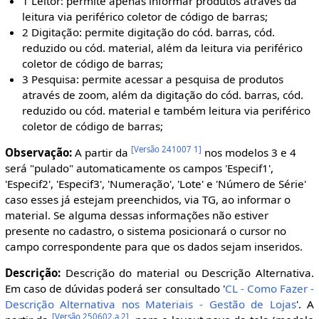
1 Leitor: permite apenas informar produtos através da
leitura via periférico coletor de código de barras;
2 Digitação: permite digitação do cód. barras, cód.
reduzido ou cód. material, além da leitura via periférico
coletor de código de barras;
3 Pesquisa: permite acessar a pesquisa de produtos
através de zoom, além da digitação do cód. barras, cód.
reduzido ou cód. material e também leitura via periférico
coletor de código de barras;
[
Versão 241007 1
]
Observação:
A partir da
nos modelos 3 e 4
será "pulado" automaticamente os campos 'Especif1',
'Especif2', 'Especif3', 'Numeração', 'Lote' e 'Número de Série'
caso esses já estejam preenchidos, via TG, ao informar o
material. Se alguma dessas informações não estiver
presente no cadastro, o sistema posicionará o cursor no
campo correspondente para que os dados sejam inseridos.
Descrição:
Descrição do material ou Descrição Alternativa.
Em caso de dúvidas poderá ser consultado '
CL - Como Fazer -
Descrição Alternativa nos Materiais - Gestão de Lojas
'. A
[
Versão 250602.a 2
]