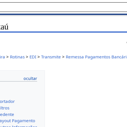
taú
ira
>
Rotinas
>
EDI
>
Transmite
>
Remessa Pagamentos Bancári
ortador
ltros
Cedente
Layout Pagamento
utras Informações