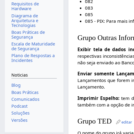
082
Requisitos de
083
Hardware
085
Diagrama de
Arquitetura e
085 - PIX: Para mais 
Tecnologias
Boas Práticas de
Grupo Outras Info
Segurança
Escala de Maturidade
de Segurança
Exibir tela de dados in
Plano de Respostas a
respectivas inconsistênci
Incidentes
não seja enviado ao Banco
Enviar somente Lançam
Noticias
Lançamentos que forem i
Blog
Lançamento.
Boas Práticas
Imprimir Espelho:
tem du
Comunicados
também com a opção de im
Podcast
Soluções
Grupo TED
Versões
editar
O nome do grupo irá vari