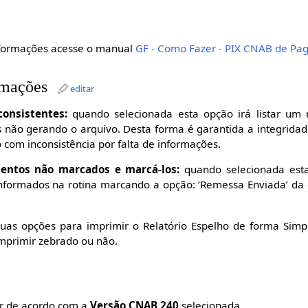
informações acesse o manual
GF - Como Fazer - PIX CNAB de P
rmações
editar
consistentes:
quando selecionada esta opção irá listar um 
as não gerando o arquivo. Desta forma é garantida a integrida
 com inconsistência por falta de informações.
entos não marcados e marcá-los:
quando selecionada esta
nformados na rotina marcando a opção: ‘Remessa Enviada’ d
as opções para imprimir o Relatório Espelho de forma Simpl
primir zebrado ou não.
ar de acordo com a
Versão CNAB 240
selecionada.