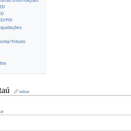
TED
ED
ED/PIX
iquidações
onta/Tributo
s
dos
taú
editar
tar