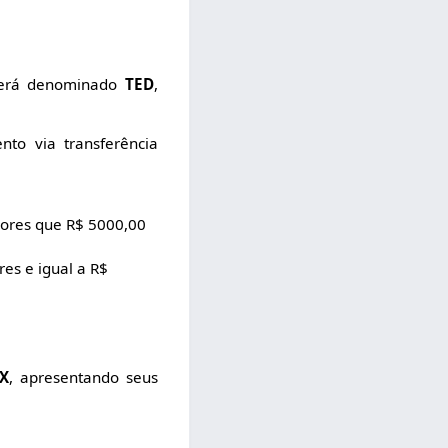
 será denominado
TED
,
to via transferência
ores que R$ 5000,00
es e igual a R$
IX
, apresentando seus