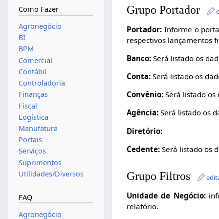
Grupo Portador
Como Fazer
Agronegócio
Portador:
Informe o porta
BI
respectivos lançamentos fi
BPM
Banco:
Será listado os da
Comercial
Contábil
Conta:
Será listado os da
Controladoria
Convênio:
Será listado os
Finanças
Fiscal
Agência:
Será listado os 
Logística
Manufatura
Diretório:
Portais
Cedente:
Será listado os 
Serviços
Suprimentos
Utilidades/Diversos
Grupo Filtros
edit
Unidade de Negócio:
inf
FAQ
relatório.
Agronegócio