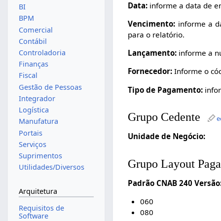
Data:
informe a data de emi
BI
BPM
Vencimento:
informe a da
Comercial
para o relatório.
Contábil
Controladoria
Lançamento:
informe a nu
Finanças
Fornecedor:
Informe o códi
Fiscal
Gestão de Pessoas
Tipo de Pagamento:
infor
Integrador
Logística
Grupo Cedente
e
Manufatura
Portais
Unidade de Negócio:
Serviços
Suprimentos
Grupo Layout Pag
Utilidades/Diversos
Padrão CNAB 240 Versão
Arquitetura
060
Requisitos de
080
Software