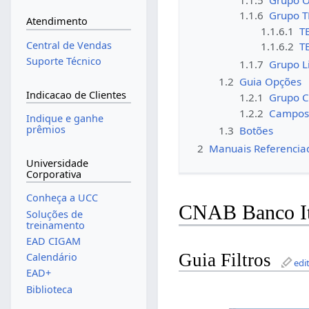
1.1.6
Grupo 
Atendimento
1.1.6.1
T
Central de Vendas
1.1.6.2
T
Suporte Técnico
1.1.7
Grupo L
1.2
Guia Opções
Indicacao de Clientes
1.2.1
Grupo C
1.2.2
Campo
Indique e ganhe
prêmios
1.3
Botões
2
Manuais Referencia
Universidade
Corporativa
Conheça a UCC
CNAB Banco I
Soluções de
treinamento
EAD CIGAM
Guia Filtros
Calendário
edi
EAD+
Biblioteca