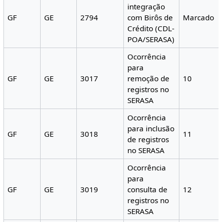
integração
GF
GE
2794
com Birôs de
Marcado
Crédito (CDL-
POA/SERASA)
Ocorrência
para
GF
GE
3017
remoção de
10
registros no
SERASA
Ocorrência
para inclusão
GF
GE
3018
11
de registros
no SERASA
Ocorrência
para
GF
GE
3019
consulta de
12
registros no
SERASA