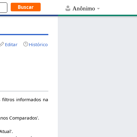
Anônimo
Editar
Histórico
 filtros informados na
'Anos Comparados'.
tual'.