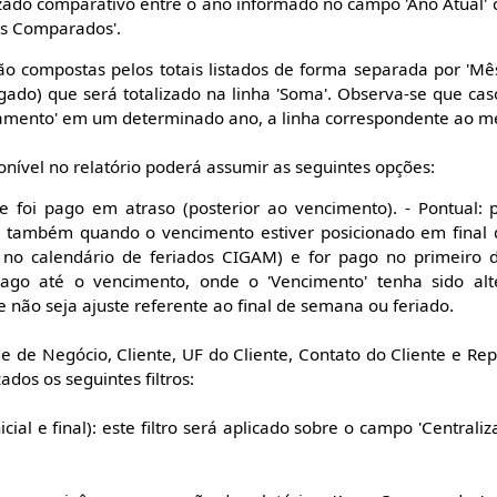
izado comparativo entre o ano informado no campo 'Ano Atual
s Comparados'.
rão compostas pelos totais listados de forma separada por 'Mês
ogado) que será totalizado na linha 'Soma'. Observa-se que ca
amento' em um determinado ano, a linha correspondente ao me
onível no relatório poderá assumir as seguintes opções:
ue foi pago em atraso (posterior ao vencimento). - Pontual: 
o também quando o vencimento estiver posicionado em final
no calendário de feriados CIGAM) e for pago no primeiro di
 pago até o vencimento, onde o 'Vencimento' tenha sido al
e não seja ajuste referente ao final de semana ou feriado.
e de Negócio, Cliente, UF do Cliente, Contato do Cliente e Rep
dos os seguintes filtros:
inicial e final): este filtro será aplicado sobre o campo 'Central