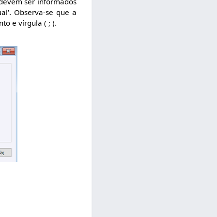
: devem ser informados
al'. Observa-se que a
 e vírgula ( ; ).