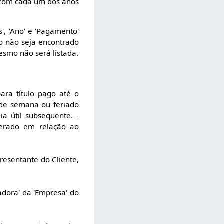
' com cada um dos anos
', 'Ano' e 'Pagamento'
so não seja encontrado
smo não será listada.
para título pago até o
 de semana ou feriado
a útil subseqüente. -
terado em relação ao
resentante do Cliente,
izadora' da 'Empresa' do