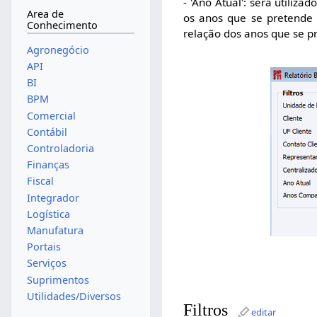
- 'Ano Atual': será utiliz
Area de
os anos que se pretende 
Conhecimento
relação dos anos que se pre
Agronegócio
API
BI
BPM
Comercial
Contábil
Controladoria
Finanças
Fiscal
Integrador
Logística
Manufatura
Portais
Serviços
Suprimentos
Utilidades/Diversos
Filtros
editar