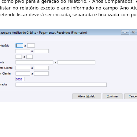
ado como pivô para a geração do relatório. - 'Anos Comparados'
listar no relatório exceto o ano informado no campo 'Ano Atu
tende listar deverá ser iniciada, separada e finalizada com ponto