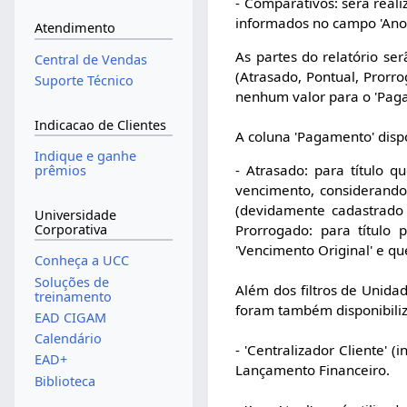
- Comparativos: será real
informados no campo 'Ano
Atendimento
As partes do relatório se
Central de Vendas
(Atrasado, Pontual, Prorr
Suporte Técnico
nenhum valor para o 'Pag
Indicacao de Clientes
A coluna 'Pagamento' disp
Indique e ganhe
- Atrasado: para título q
prêmios
vencimento, considerand
(devidamente cadastrado 
Universidade
Corporativa
Prorrogado: para título
'Vencimento Original' e qu
Conheça a UCC
Soluções de
Além dos filtros de Unidad
treinamento
foram também disponibiliza
EAD CIGAM
Calendário
- 'Centralizador Cliente' (
EAD+
Lançamento Financeiro.
Biblioteca