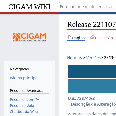
CIGAM WIKI
Release 22110
Página
Discussão
Noticias
>
Versões
>
22110
Navegação
Página principal
Pesquisa Avancada
O.S.: 738740/3
Pesquisa com IA
Descrição da Alteração
Pesquisa Wiki
Chatbot da Wiki
Alteradas as datas dos mód