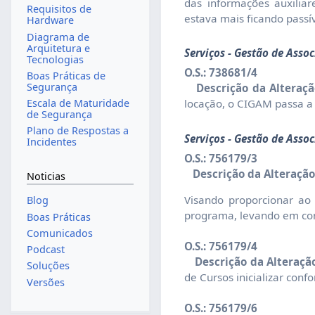
das informações auxiliar
Requisitos de
estava mais ficando passív
Hardware
Diagrama de
Arquitetura e
Serviços - Gestão de Asso
Tecnologias
O.S.: 738681/4
Boas Práticas de
Segurança
Descrição da Alteraçã
Escala de Maturidade
locação, o CIGAM passa a 
de Segurança
Plano de Respostas a
Serviços - Gestão de Asso
Incidentes
O.S.: 756179/3
Descrição da Alteração
Noticias
Visando proporcionar ao 
Blog
programa, levando em con
Boas Práticas
Comunicados
O.S.: 756179/4
Podcast
Descrição da Alteraçã
Soluções
de Cursos inicializar co
Versões
O.S.: 756179/6