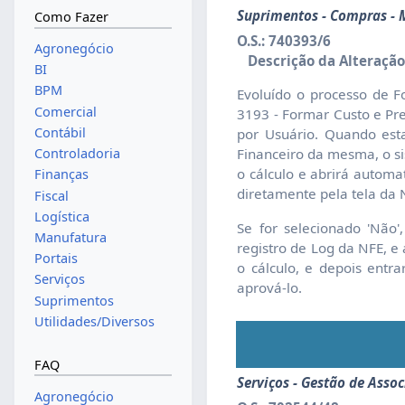
Suprimentos - Compras - M
Como Fazer
O.S.: 740393/6
Agronegócio
Descrição da Alteração
BI
BPM
Evoluído o processo de F
Comercial
3193 - Formar Custo e Pre
Contábil
por Usuário. Quando esta
Controladoria
Financeiro da mesma, o si
o cálculo e abrirá automa
Finanças
diretamente pela tela da 
Fiscal
Logística
Se for selecionado 'Não
Manufatura
registro de Log da NFE, e 
Portais
o cálculo, e depois entr
Serviços
aprová-lo.
Suprimentos
Utilidades/Diversos
FAQ
Serviços - Gestão de Asso
Agronegócio