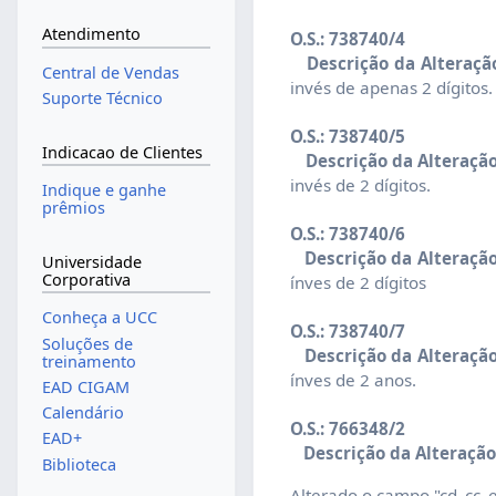
Atendimento
O.S.: 738740/4
Descrição da Alteraçã
Central de Vendas
invés de apenas 2 dígitos.
Suporte Técnico
O.S.: 738740/5
Indicacao de Clientes
Descrição da Alteração
invés de 2 dígitos.
Indique e ganhe
prêmios
O.S.: 738740/6
Descrição da Alteração
Universidade
Corporativa
ínves de 2 dígitos
Conheça a UCC
O.S.: 738740/7
Soluções de
Descrição da Alteração
treinamento
ínves de 2 anos.
EAD CIGAM
Calendário
O.S.: 766348/2
EAD+
Descrição da Alteração
Biblioteca
Alterado o campo "cd_cc_e