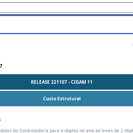
7
7
RELEASE 221107 - CIGAM 11
Custo Estrutural
:
ulos do Controladoria para 4 dígitos no ano ao ínves de 2 dígi