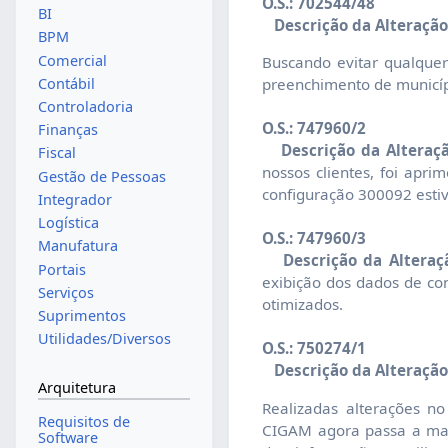
O.S.: 702544/48
BI
Descrição da Alteração
BPM
Comercial
Buscando evitar qualquer
Contábil
preenchimento de municíp
Controladoria
O.S.: 747960/2
Finanças
Descrição da Alteraçã
Fiscal
nossos clientes, foi apr
Gestão de Pessoas
configuração 300092 estiv
Integrador
Logística
O.S.: 747960/3
Manufatura
Descrição da Alteraç
Portais
exibição dos dados de co
Serviços
otimizados.
Suprimentos
Utilidades/Diversos
O.S.: 750274/1
Descrição da Alteração
Arquitetura
Realizadas alterações n
Requisitos de
CIGAM agora passa a man
Software