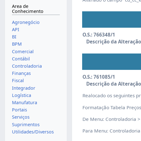
Area de
Conhecimento
Agronegócio
API
O.S.: 766348/1
BI
Descrição da Alteração
BPM
Comercial
Contábil
Controladoria
Finanças
O.S.: 761085/1
Fiscal
Descrição da Alteração
Integrador
Logística
Realocado os seguintes pr
Manufatura
Formatação Tabela Preços 
Portais
Serviços
De Menu: Controladoria > 
Suprimentos
Para Menu: Controladoria 
Utilidades/Diversos