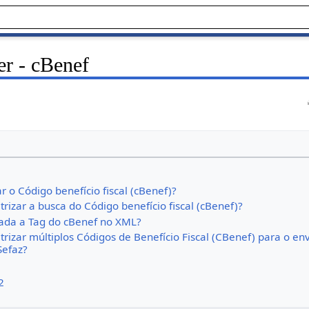
r - cBenef
 o Código benefício fiscal (cBenef)?
izar a busca do Código benefício fiscal (cBenef)?
tada a Tag do cBenef no XML?
izar múltiplos Códigos de Benefício Fiscal (CBenef) para o env
Sefaz?
2