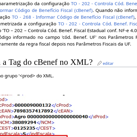
parametrização da configuração
TO - 202 - Controla Cód. Benef
formar Código de Benefício Fiscal (cBenef)
. Quando não infor
uração
TO - 268 - Informar Código de Benefício Fiscal (cBenef)
,
ametrizada a configuração
TO - 202 - Controla Cód. Benef. Fis
 ‘TO – 202 – Controla Cód. Benef. Fiscal Estadual conf. NF-e 4.
ódigo informado no campo 'cód. Benef. UF' nos Parâmetros 
amente da regra fiscal depois nos Parâmetros Fiscais da UF.
da a Tag do cBenef no XML?
editar
 no grupo ‘<prod> do XML.