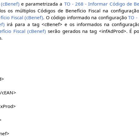
 (cBenef)
e parametrizada a
TO - 268 - Informar Código de Ben
os os múltiplos Códigos de Benefício Fiscal na configuraç
ício Fiscal (cBenef)
. O código informado na configuração
TO -
ef)
irá para a tag <cBenef> e os informados na configuraç
fício Fiscal (cBenef)
serão gerados na tag <infAdProd>. É pos
o.
d>
/cEAN>
xProd>
>
nef>