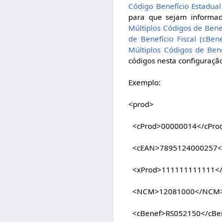
Código Benefício Estadual
para que sejam informad
Múltiplos Códigos de Benef
de Benefício Fiscal (cBen
Múltiplos Códigos de Bene
códigos nesta configuraçã
Exemplo:
<prod>
<cProd>00000014</cPro
<cEAN>7895124000257<
<xProd>111111111111</
<NCM>12081000</NCM
<cBenef>RS052150</cBe