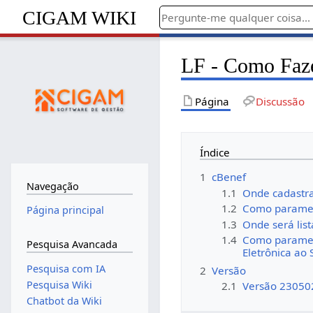
CIGAM WIKI
LF - Como Faze
Página
Discussão
Índice
1
cBenef
Navegação
1.1
Onde cadastrar
1.2
Como parametr
Página principal
1.3
Onde será lis
1.4
Como parametr
Pesquisa Avancada
Eletrônica ao 
Pesquisa com IA
2
Versão
Pesquisa Wiki
2.1
Versão 23050
Chatbot da Wiki