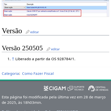
Versão
editar
Versão 250505
editar
↑
Liberado a partir da OS 928784/1.
Categoria
:
Como Fazer Fiscal
Esta página foi modificada pela última vez em 28 de março
de 2025, às 18h03min.