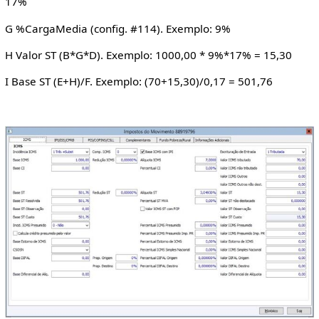
17%
G %CargaMedia (config. #114). Exemplo: 9%
H Valor ST (B*G*D). Exemplo: 1000,00 * 9%*17% = 15,30
I Base ST (E+H)/F. Exemplo: (70+15,30)/0,17 = 501,76