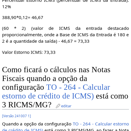
Percentual Estorno ICMS (percentual de ICMS da Entrada):
12%
388,90*0,12= 46,67
(60 * 2) (valor de ICMS da entrada destacado
proporcionalmente, onde a Base de ICMS da Entrada é 180 e
2 é a quantidade da saída) - 46,67 = 73,33
Valor Estorno ICMS: 73,33
Como ficará o cálculos nas Notas
Fiscais quando a opção da
configuração
TO - 264 - Calcular
estorno de crédito de ICMS)
está como
3 RICMS/MG?
editar
[
Versão 241007 1
]
Quando a opção da configuração
TO - 264 - Calcular estorno
de crédito de ICMS)
está como 3 RICMS/MG, ao fazer a Nota