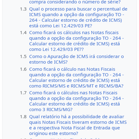
compra considerando o número de série?
1.3
Qual o processo para buscar o percentual de
ICMS quando a opção da configuração TO -
264 - Calcular estorno de crédito de ICMS)
está como Lei 12.429/03 PE?
1.4
Como ficará os cálculos nas Notas fiscais
quando a opção da configuração TO - 264 -
Calcular estorno de crédito de ICMS) está
como Lei 12.429/03 PE??
1.5
Como o Apuração de ICMS irá considerar o
estorno de ICMS?
1.6
Como ficará o cálculo nas Notas Fiscais
quando a opção da configuração TO - 264 -
Calcular estorno de crédito de ICMS) está
como RICMS/MS e RICMS/MT e RICMS/BA?
1.7
Como ficará o cálculos nas Notas Fiscais
quando a opção da configuração TO - 264 -
Calcular estorno de crédito de ICMS) está
como 3 RICMS/MG?
1.8
Qual relatório há a possibilidade de avaliar
quais Notas Fiscais tiveram estorno de ICMS
e a respectiva Nota Fiscal de Entrada que
originou este estorno?