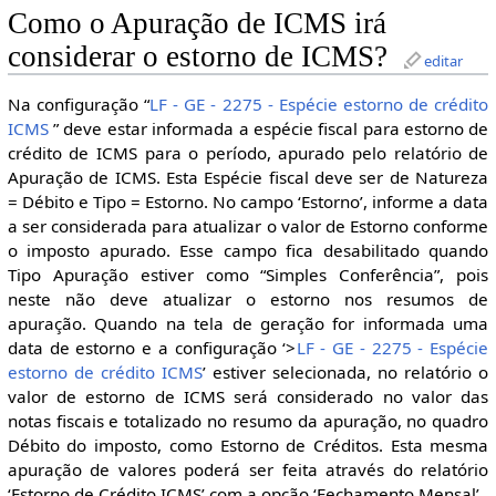
Como o Apuração de ICMS irá
considerar o estorno de ICMS?
editar
Na configuração “
LF - GE - 2275 - Espécie estorno de crédito
ICMS
” deve estar informada a espécie fiscal para estorno de
crédito de ICMS para o período, apurado pelo relatório de
Apuração de ICMS. Esta Espécie fiscal deve ser de Natureza
= Débito e Tipo = Estorno. No campo ‘Estorno’, informe a data
a ser considerada para atualizar o valor de Estorno conforme
o imposto apurado. Esse campo fica desabilitado quando
Tipo Apuração estiver como “Simples Conferência”, pois
neste não deve atualizar o estorno nos resumos de
apuração. Quando na tela de geração for informada uma
data de estorno e a configuração ‘>
LF - GE - 2275 - Espécie
estorno de crédito ICMS
’ estiver selecionada, no relatório o
valor de estorno de ICMS será considerado no valor das
notas fiscais e totalizado no resumo da apuração, no quadro
Débito do imposto, como Estorno de Créditos. Esta mesma
apuração de valores poderá ser feita através do relatório
‘Estorno de Crédito ICMS’ com a opção ‘Fechamento Mensal’.