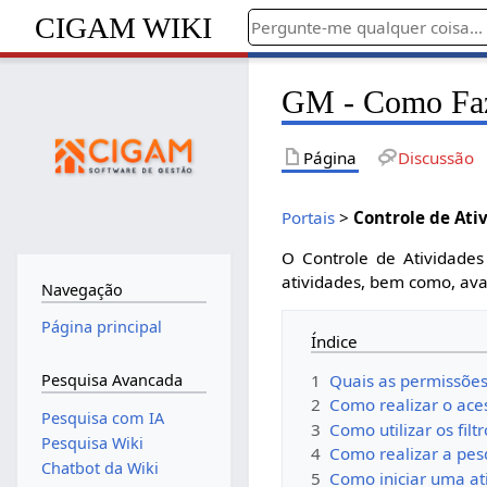
CIGAM WIKI
GM - Como Faze
Página
Discussão
Portais
>
Controle de Ati
O Controle de Atividades
atividades, bem como, av
Navegação
Página principal
Índice
1
Quais as permissões 
Pesquisa Avancada
2
Como realizar o ace
Pesquisa com IA
3
Como utilizar os fil
Pesquisa Wiki
4
Como realizar a pes
Chatbot da Wiki
5
Como iniciar uma at