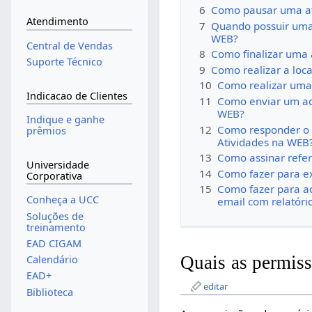
6
Como pausar uma at
Atendimento
7
Quando possuir uma a
WEB?
Central de Vendas
8
Como finalizar uma 
Suporte Técnico
9
Como realizar a loca
10
Como realizar uma 
Indicacao de Clientes
11
Como enviar um ac
WEB?
Indique e ganhe
12
Como responder o q
prêmios
Atividades na WEB
13
Como assinar refer
Universidade
14
Como fazer para ex
Corporativa
15
Como fazer para a
Conheça a UCC
email com relatór
Soluções de
treinamento
EAD CIGAM
Quais as permiss
Calendário
EAD+
editar
Biblioteca