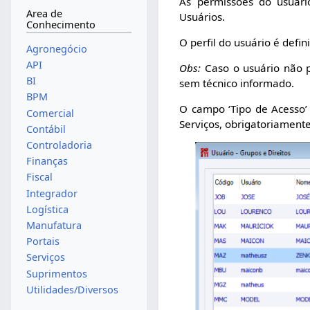
As permissões do usuári
Area de
Usuários.
Conhecimento
O perfil do usuário é defi
Agronegócio
API
Obs:
Caso o usuário não p
BI
sem técnico informado.
BPM
O campo ‘Tipo de Acesso’
Comercial
Serviços, obrigatoriament
Contábil
Controladoria
Finanças
Fiscal
Integrador
Logística
Manufatura
Portais
Serviços
Suprimentos
Utilidades/Diversos