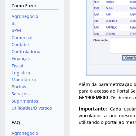
Como Fazer
Agronegócio
BI
BPM
Comercial
Contábil
Controladoria
Finanças
Fiscal
Logística
Manufatura
Além da parametrização do
Portais
para o acesso ao Portal S
Serviços
GE190EME00
. Os direito
Suprimentos
Utilidades/Diversos
Importante:
Cada usuári
vinculados a um mesmo c
utilizando o portal ao me
FAQ
Agronegócio