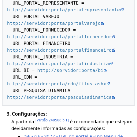
  URL_PORTAL_REPRESENTANTE = 
http://servidor:porta/portalrepresentante
  URL_PORTAL_VAREJO = 
http://servidor:porta/portalvarejo
  URL_PORTAL_FORNECEDOR = 
http://servidor:porta/portalfornecedor
  URL_PORTAL_FINANCEIRO = 
http://servidor:porta/portalfinanceiro
  URL_PORTAL_INDUSTRIA = 
http://servidor:porta/portalindustria
  URL_BI = 
http://servidor:porta/bi
  URL_CDN = 
http://servidor:porta/cdn/files.ashx
  URL_PESQUISA_DINAMICA = 
http://servidor:porta/pesquisadinamica
3. Configurações:
[
Versão 240506.b 1
]
A partir da
é recomendado que estejam
devidamente informadas as configurações:
'
GE - GE - 3077 - URL do Portal RH no Menu de