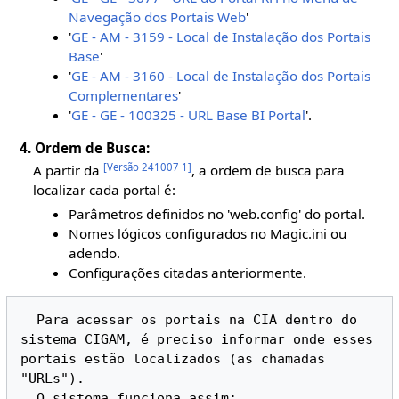
Navegação dos Portais Web
'
'
GE - AM - 3159 - Local de Instalação dos Portais
Base
'
'
GE - AM - 3160 - Local de Instalação dos Portais
Complementares
'
'
GE - GE - 100325 - URL Base BI Portal
'.
4. Ordem de Busca:
[
Versão 241007 1
]
A partir da
, a ordem de busca para
localizar cada portal é:
Parâmetros definidos no 'web.config' do portal.
Nomes lógicos configurados no Magic.ini ou
adendo.
Configurações citadas anteriormente.
  Para acessar os portais na CIA dentro do 
sistema CIGAM, é preciso informar onde esses 
portais estão localizados (as chamadas 
"URLs").

  O sistema funciona assim:
