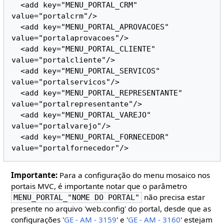
  <add key="MENU_PORTAL_CRM" 
value="portalcrm"/>

  <add key="MENU_PORTAL_APROVACOES" 
value="portalaprovacoes"/>

  <add key="MENU_PORTAL_CLIENTE" 
value="portalcliente"/>

  <add key="MENU_PORTAL_SERVICOS" 
value="portalservicos"/>

  <add key="MENU_PORTAL_REPRESENTANTE" 
value="portalrepresentante"/>

  <add key="MENU_PORTAL_VAREJO" 
value="portalvarejo"/>

  <add key="MENU_PORTAL_FORNECEDOR" 
Importante:
Para a configuração do menu mosaico nos
portais MVC, é importante notar que o parâmetro
não precisa estar
MENU_PORTAL_"NOME DO PORTAL"
presente no arquivo 'web.config' do portal, desde que as
configurações '
GE - AM - 3159
' e '
GE - AM - 3160
' estejam