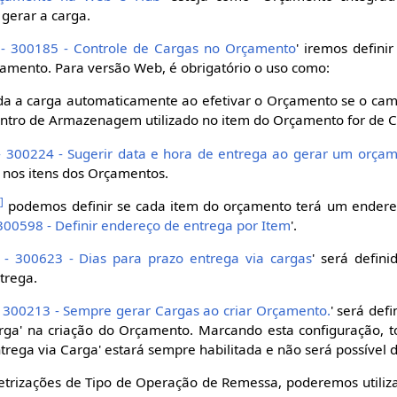
 gerar a carga.
 - 300185 - Controle de Cargas no Orçamento
' iremos defini
amento. Para versão Web, é obrigatório o uso como:
da a carga automaticamente ao efetivar o Orçamento se o camp
entro de Armazenagem utilizado no item do Orçamento for de C
- 300224 - Sugerir data e hora de entrega ao gerar um orça
 nos itens dos Orçamentos.
1
]
podemos definir se cada item do orçamento terá um endere
 300598 - Definir endereço de entrega por Item
'.
 - 300623 - Dias para prazo entrega via cargas
' será defin
trega.
- 300213 - Sempre gerar Cargas ao criar Orçamento.
' será de
rga' na criação do Orçamento. Marcando esta configuração, 
trega via Carga' estará sempre habilitada e não será possível 
metrizações de Tipo de Operação de Remessa, poderemos utiliza