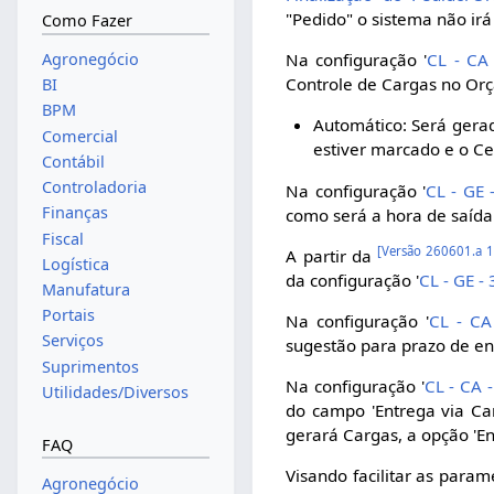
"Pedido" o sistema não irá
Como Fazer
Agronegócio
Na configuração '
CL - CA
Controle de Cargas no Orç
BI
BPM
Automático: Será gera
Comercial
estiver marcado e o C
Contábil
Controladoria
Na configuração '
CL - GE 
Finanças
como será a hora de saída
Fiscal
[
Versão 260601.a 
A partir da
Logística
da configuração '
CL - GE -
Manufatura
Portais
Na configuração '
CL - CA
Serviços
sugestão para prazo de en
Suprimentos
Na configuração '
CL - CA 
Utilidades/Diversos
do campo 'Entrega via Ca
gerará Cargas, a opção 'En
FAQ
Visando facilitar as para
Agronegócio