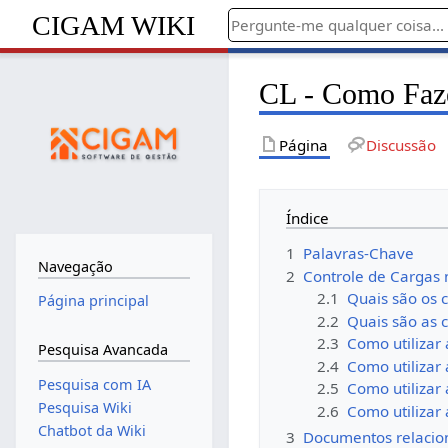
CIGAM WIKI
CL - Como Faze
Página
Discussão
Índice
1
Palavras-Chave
Navegação
2
Controle de Cargas
2.1
Quais são os c
Página principal
2.2
Quais são as c
2.3
Como utilizar
Pesquisa Avancada
2.4
Como utilizar
Pesquisa com IA
2.5
Como utilizar
Pesquisa Wiki
2.6
Como utilizar
Chatbot da Wiki
3
Documentos relacio