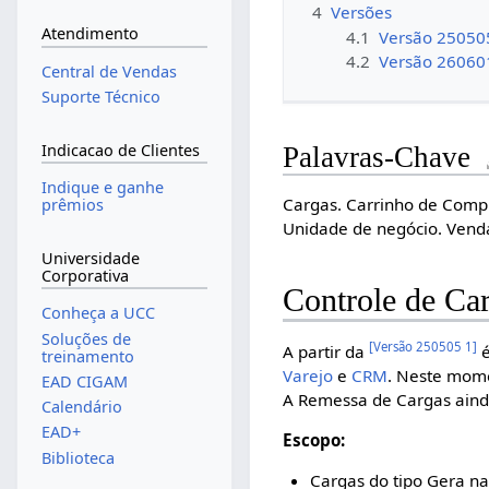
4
Versões
Atendimento
4.1
Versão 25050
4.2
Versão 26060
Central de Vendas
Suporte Técnico
Indicacao de Clientes
Palavras-Chave
Indique e ganhe
Cargas. Carrinho de Comp
prêmios
Unidade de negócio. Vend
Universidade
Corporativa
Controle de Ca
Conheça a UCC
Soluções de
[
Versão 250505 1
]
A partir da
é
treinamento
Varejo
e
CRM
. Neste mome
EAD CIGAM
A Remessa de Cargas aind
Calendário
EAD+
Escopo:
Biblioteca
Cargas do tipo Gera n