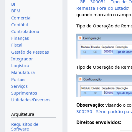
- GE - 300051 - Tipo de
BI
Remessa Fora do Estado
’
BPM
quando marcado o campo ‘
Comercial
Contábil
Tipo de Operação de Remes
Controladoria
Finanças
Fiscal
Gestão de Pessoas
Integrador
Logística
Tipo de Operação de Remes
Manufatura
Portais
Serviços
Suprimentos
Utilidades/Diversos
Observação:
Visando o con
300230 - Série padrão pa
Arquitetura
Direitos envolvidos:
Requisitos de
Software