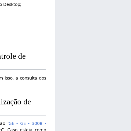
o Desktop;
trole de
 isso, a consulta dos
lização de
ão '
GE - GE - 3008 -
o". Caso esteja como