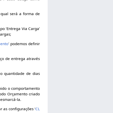
r qual será a forma de
o ‘Entrega Via Carga’
argas;
mento
' podemos definir
ço de entrega através
ido quantidade de dias
finido o comportamento
todo Orçamento criado
desmarcá-la.
r as configurações ‘
CL