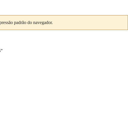
mpressão padrão do navegador.
5
”