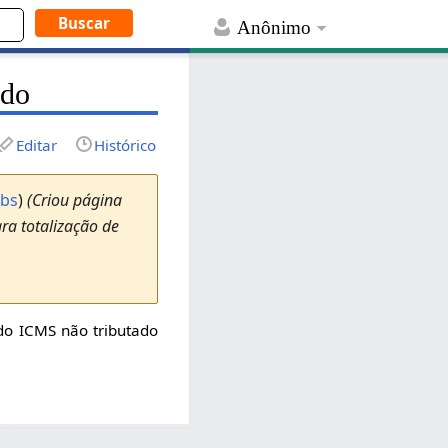
Anônimo
ado
Editar
Histórico
ibs
)
(Criou página
ara totalização de
 do ICMS não tributado