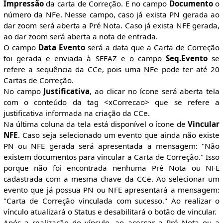
Impressão
da carta de Correção. E no campo
Documento
o
número da NFe. Nesse campo, caso já exista PN gerada ao
dar zoom será aberta a Pré Nota. Caso já exista NFE gerada,
ao dar zoom será aberta a nota de entrada.
O campo
Data Evento
será a data que a Carta de Correção
foi gerada e enviada à SEFAZ e o campo
Seq.Evento
se
refere a sequência da CCe, pois uma NFe pode ter até 20
Cartas de Correção.
No campo
Justificativa
, ao clicar no ícone será aberta tela
com o conteúdo da tag <xCorrecao> que se refere a
justificativa informada na criação da CCe.
Na última coluna da tela está disponível o ícone de
Vincular
NFE
. Caso seja selecionado um evento que ainda não existe
PN ou NFE gerada será apresentada a mensagem: "Não
existem documentos para vincular a Carta de Correção." Isso
porque não foi encontrada nenhuma Pré Nota ou NFE
cadastrada com a mesma chave da CCe. Ao selecionar um
evento que já possua PN ou NFE apresentará a mensagem:
"Carta de Correção vinculada com sucesso." Ao realizar o
vínculo atualizará o Status e desabilitará o botão de vincular.
Após a realização do vínculo, ao acessar a Pré Nota ou a