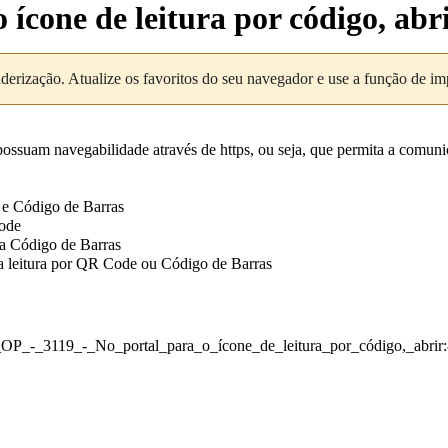
 ícone de leitura por código, abr
nderização. Atualize os favoritos do seu navegador e use a função de i
ssuam navegabilidade através de https, ou seja, que permita a comunicaç
e e Código de Barras
Code
ia Código de Barras
ara leitura por QR Code ou Código de Barras
-_OP_-_3119_-_No_portal_para_o_ícone_de_leitura_por_código,_abri