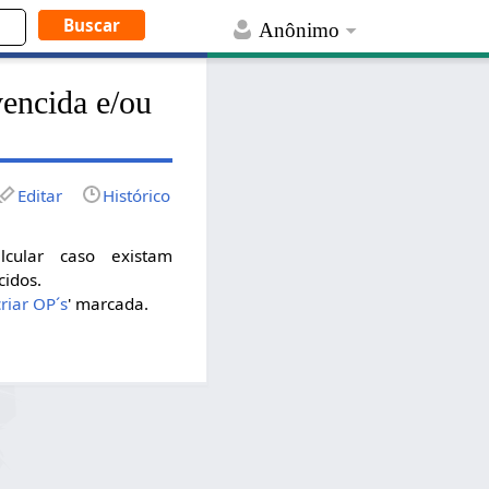
Anônimo
vencida e/ou
Editar
Histórico
cular caso existam
cidos.
riar OP´s
' marcada.