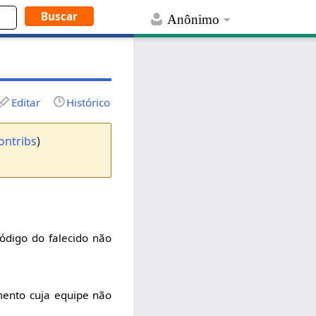
Anônimo
Editar
Histórico
ontribs
)
digo do falecido não
mento cuja equipe não