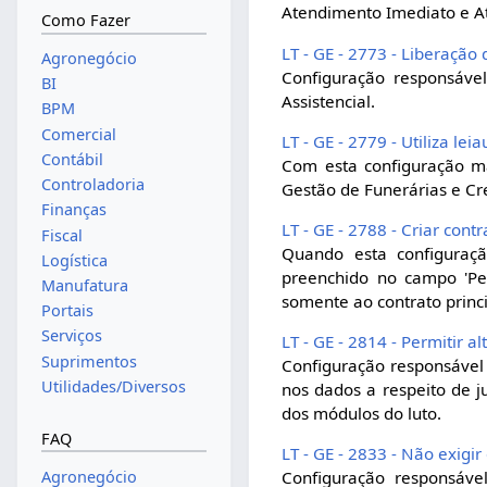
Atendimento Imediato e A
Como Fazer
LT - GE - 2773 - Liberação
Agronegócio
Configuração responsável
BI
Assistencial.
BPM
Comercial
LT - GE - 2779 - Utiliza le
Contábil
Com esta configuração ma
Controladoria
Gestão de Funerárias e Cre
Finanças
LT - GE - 2788 - Criar co
Fiscal
Quando esta configuraçã
Logística
preenchido no campo 'Ped
Manufatura
somente ao contrato princi
Portais
Serviços
LT - GE - 2814 - Permitir a
Suprimentos
Configuração responsável
Utilidades/Diversos
nos dados a respeito de j
dos módulos do luto.
FAQ
LT - GE - 2833 - Não exigir
Agronegócio
Configuração responsáv