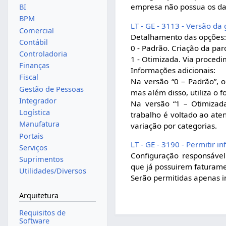
empresa não possua os da
BI
BPM
LT - GE - 3113 - Versão da
Comercial
Detalhamento das opções
Contábil
0 - Padrão. Criação da pa
Controladoria
1 - Otimizada. Via proced
Finanças
Informações adicionais:
Fiscal
Na versão “0 – Padrão”, 
Gestão de Pessoas
mas além disso, utiliza o 
Integrador
Na versão “1 – Otimizada
Logística
trabalho é voltado ao ate
Manufatura
variação por categorias.
Portais
LT - GE - 3190 - Permitir 
Serviços
Configuração responsável
Suprimentos
que já possuirem faturame
Utilidades/Diversos
Serão permitidas apenas in
Arquitetura
Requisitos de
Software