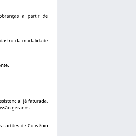
obranças a partir de
adastro da modalidade
ente.
istencial já faturada.
issão gerados.
os cartões de Convênio