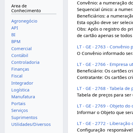
Convênio: a numeração dos
Area de
Sequencial único: a numer
Conhecimento
Beneficiários: a numeração
Agronegócio
Esta opção deve ser selec
API
Obs: Após o registro do p
BI
de cartão apenas se todos 
BPM
LT - GE - 2763 - Convênio 
Comercial
O Convênio informado será
Contábil
Controladoria
LT - GE - 2766 - Empresa ut
Finanças
Beneficiário: Os cartões cr
Fiscal
Contratante: Os cartões cr
Integrador
LT - GE - 2768 - Tabela d
Logística
Tabela de preços para ser 
Manufatura
Portais
LT - GE - 2769 - Objeto d
Serviços
Informar o Objeto que ser
Suprimentos
LT - GE - 2772 - Liberação
Utilidades/Diversos
Configuração responsável 