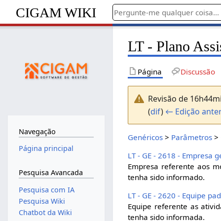
CIGAM WIKI
LT - Plano Assi
Página
Discussão
Revisão de 16h44mi
(
dif
)
← Edição anter
Navegação
Genéricos
>
Parâmetros
>
Página principal
LT - GE - 2618 - Empresa 
Empresa referente aos m
Pesquisa Avancada
tenha sido informado.
Pesquisa com IA
LT - GE - 2620 - Equipe pa
Pesquisa Wiki
Equipe referente as ati
Chatbot da Wiki
tenha sido informada.