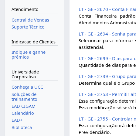
LT - GE - 2670 - Conta Fi
Atendimento
Conta Financeira padrã
Central de Vendas
Atendimentos Admnistrati
Suporte Técnico
LT - GE - 2694 - Senha par
Selecionar para informar
Indicacao de Clientes
assistencial.
Indique e ganhe
prêmios
LT - GE - 2699 - Dias par
Quantidade de dias para e
Universidade
LT - GE - 2739 - Grupo para
Corporativa
Determina qual é o Grupo 
Conheça a UCC
LT - GE - 2753 - Permitir a
Soluções de
treinamento
Essa configuração determi
EAD CIGAM
Essa modificação só será
Calendário
LT - GE - 2755 - Controla
EAD+
Essa configuração irá def
Biblioteca
Previdenciário.