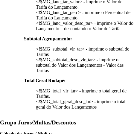
<!$MG_lanc_tar_valor> - imprime o Valor de
Tarifa do Lançamento.
<!$MG_lanc_tar_perc> - imprime o Percentual de
Tarifa do Lançamento.
<!$MG_lanc_valor_desc_tar> - imprime o Valor do
Lançamento – descontando o Valor de Tarifa
Subtotal Agrupamento:
<!$MG_subtotal_vlr_tar> - imprime o subtotal de
Tarifas
<!$MG_subtotal_desc_vlr_tar> - imprime o
subtotal do Valor dos Lançamentos - Valor das
Tarifas
Total Geral Rodapé:
<!$MG_total_vlr_tar> - imprime o total geral de
Tarifas.
<!$MG_total_geral_desc_tar> - imprime o total
geral do Valor dos Lançamentos
Grupo Juros/Multas/Descontos
Cálculo de Juros / Multa :