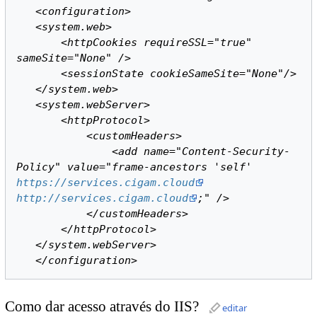
   <configuration>
<system.web>
<httpCookies requireSSL="true" 
sameSite="None" />
<sessionState cookieSameSite="None"/>
</system.web>
<system.webServer>
<httpProtocol>
<customHeaders>
<add name="Content-Security-
Policy" value="frame-ancestors 'self' 
https://services.cigam.cloud
http://services.cigam.cloud
;" />
</customHeaders>
</httpProtocol>
</system.webServer>
   </configuration>
Como dar acesso através do IIS?
editar