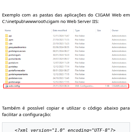
Exemplo com as pastas das aplicações do CIGAM Web em
C:\inetpub\wwwroot\cigam no Web Server IIS:
Também é possível copiar e utilizar o código abaixo para
facilitar a configuração:
<?xml version="1.0" encoding="UTF-8"?>