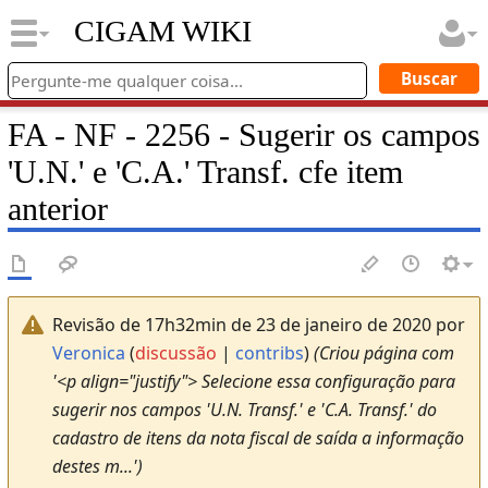
CIGAM WIKI
FA - NF - 2256 - Sugerir os campos
'U.N.' e 'C.A.' Transf. cfe item
anterior
Revisão de 17h32min de 23 de janeiro de 2020 por
Veronica
(
discussão
|
contribs
)
(Criou página com
'<p align="justify"> Selecione essa configuração para
sugerir nos campos 'U.N. Transf.' e 'C.A. Transf.' do
cadastro de itens da nota fiscal de saída a informação
destes m...')