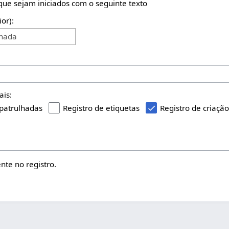
 que sejam iniciados com o seguinte texto
ior):
onada
ais:
 patrulhadas
Registro de etiquetas
Registro de criaçã
te no registro.