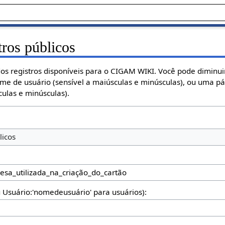
tros públicos
os registros disponíveis para o CIGAM WIKI. Você pode diminuir
ome de usuário (sensível a maiúsculas e minúsculas), ou uma p
ulas e minúsculas).
licos
u Usuário:'nomedeusuário' para usuários):