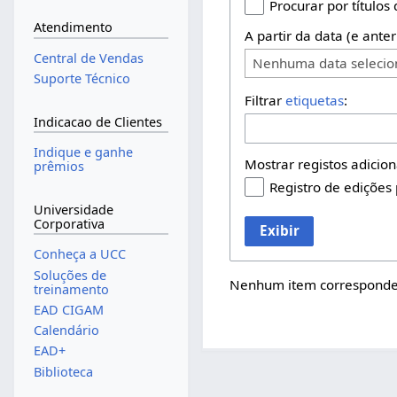
Procurar por títulos
Atendimento
A partir da data (e anter
Central de Vendas
Nenhuma data seleci
Suporte Técnico
Filtrar
etiquetas
:
Indicacao de Clientes
Indique e ganhe
Mostrar registos adicion
prêmios
Registro de edições
Universidade
Corporativa
Exibir
Conheça a UCC
Soluções de
Nenhum item corresponden
treinamento
EAD CIGAM
Calendário
EAD+
Biblioteca