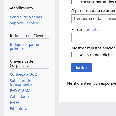
Procurar por títulos
Atendimento
A partir da data (e anter
Central de Vendas
Nenhuma data seleci
Suporte Técnico
Filtrar
etiquetas
:
Indicacao de Clientes
Indique e ganhe
Mostrar registos adicion
prêmios
Registro de edições
Universidade
Corporativa
Exibir
Conheça a UCC
Soluções de
Nenhum item corresponden
treinamento
EAD CIGAM
Calendário
EAD+
Biblioteca