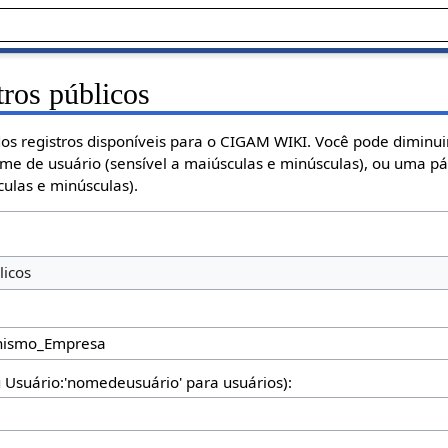
tros públicos
os registros disponíveis para o CIGAM WIKI. Você pode diminuir
ome de usuário (sensível a maiúsculas e minúsculas), ou uma p
ulas e minúsculas).
licos
u Usuário:'nomedeusuário' para usuários):