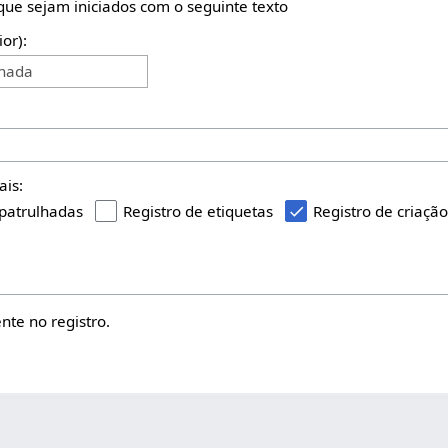
 que sejam iniciados com o seguinte texto
ior):
onada
ais:
 patrulhadas
Registro de etiquetas
Registro de criaçã
te no registro.