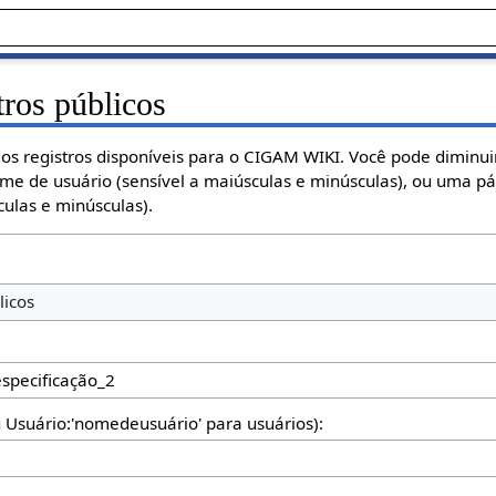
tros públicos
os registros disponíveis para o CIGAM WIKI. Você pode diminuir
ome de usuário (sensível a maiúsculas e minúsculas), ou uma p
ulas e minúsculas).
licos
u Usuário:'nomedeusuário' para usuários):