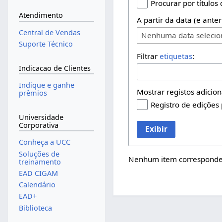
Procurar por títulos
Atendimento
A partir da data (e anter
Central de Vendas
Nenhuma data seleci
Suporte Técnico
Filtrar
etiquetas
:
Indicacao de Clientes
Indique e ganhe
Mostrar registos adicion
prêmios
Registro de edições
Universidade
Corporativa
Exibir
Conheça a UCC
Soluções de
Nenhum item corresponden
treinamento
EAD CIGAM
Calendário
EAD+
Biblioteca