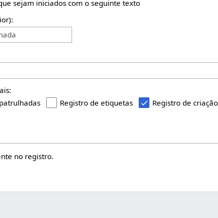
 que sejam iniciados com o seguinte texto
ior):
onada
ais:
 patrulhadas
Registro de etiquetas
Registro de criaçã
te no registro.