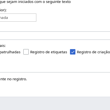
 que sejam iniciados com o seguinte texto
ior):
onada
ais:
 patrulhadas
Registro de etiquetas
Registro de criaçã
te no registro.