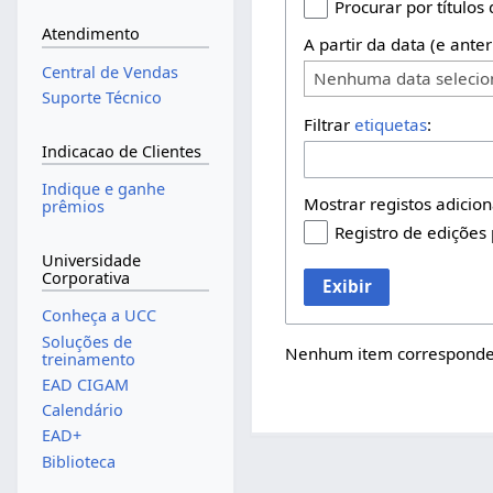
Procurar por títulos
Atendimento
A partir da data (e anter
Central de Vendas
Nenhuma data seleci
Suporte Técnico
Filtrar
etiquetas
:
Indicacao de Clientes
Indique e ganhe
Mostrar registos adicion
prêmios
Registro de edições
Universidade
Corporativa
Exibir
Conheça a UCC
Soluções de
Nenhum item corresponden
treinamento
EAD CIGAM
Calendário
EAD+
Biblioteca