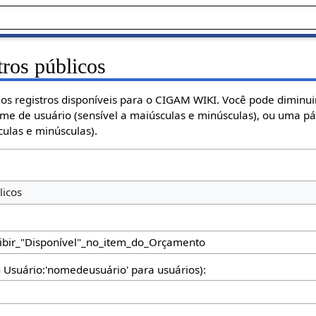
tros públicos
os registros disponíveis para o CIGAM WIKI. Você pode diminuir
ome de usuário (sensível a maiúsculas e minúsculas), ou uma p
ulas e minúsculas).
licos
u Usuário:'nomedeusuário' para usuários):