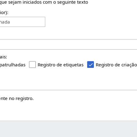
 que sejam iniciados com o seguinte texto
ior):
onada
ais:
 patrulhadas
Registro de etiquetas
Registro de criaçã
te no registro.