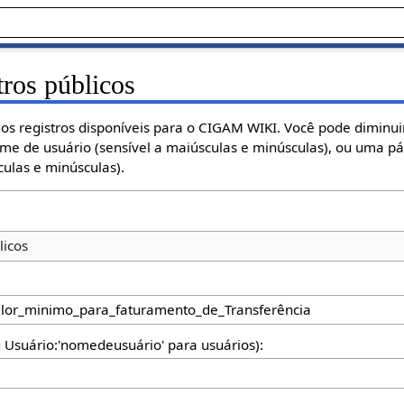
tros públicos
os registros disponíveis para o CIGAM WIKI. Você pode diminuir
ome de usuário (sensível a maiúsculas e minúsculas), ou uma p
ulas e minúsculas).
licos
u Usuário:'nomedeusuário' para usuários):