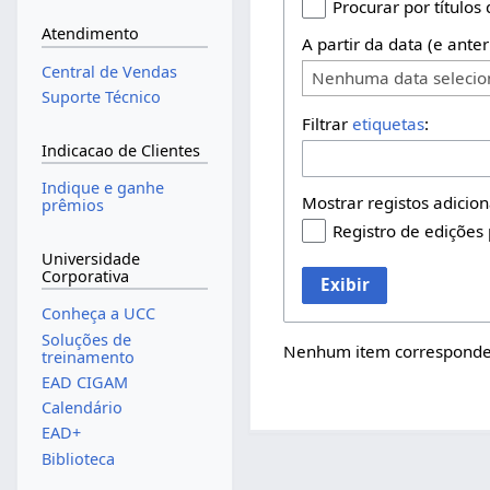
Procurar por títulos
Atendimento
A partir da data (e anter
Central de Vendas
Nenhuma data seleci
Suporte Técnico
Filtrar
etiquetas
:
Indicacao de Clientes
Indique e ganhe
Mostrar registos adicion
prêmios
Registro de edições
Universidade
Corporativa
Exibir
Conheça a UCC
Soluções de
Nenhum item corresponden
treinamento
EAD CIGAM
Calendário
EAD+
Biblioteca