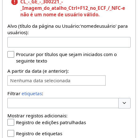
CL_-_GE_-_300221_-
_Imagem_do_atalho_Ctrl+F12_no_ECF_/_NFC-e
não é um nome de usuário válido.
Alvo (título da página ou Usuário:'nomedeusuário' para
usuários):
Procurar por títulos que sejam iniciados com o
seguinte texto
A partir da data (e anterior):
Nenhuma data selecionada
Filtrar
etiquetas
:
Opções 
Mostrar registos adicionais:
Registro de edições patrulhadas
Registro de etiquetas