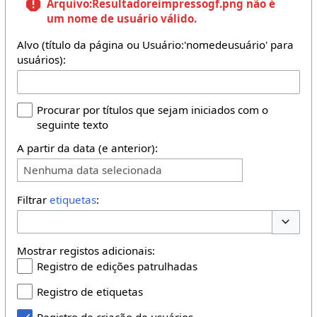
Arquivo:Resultadoreimpressogf.png
não é
um nome de usuário válido.
Alvo (título da página ou Usuário:'nomedeusuário' para
usuários):
Procurar por títulos que sejam iniciados com o
seguinte texto
A partir da data (e anterior):
Nenhuma data selecionada
Filtrar
etiquetas
:
Opções 
Mostrar registos adicionais:
Registro de edições patrulhadas
Registro de etiquetas
Registro de criação de usuários