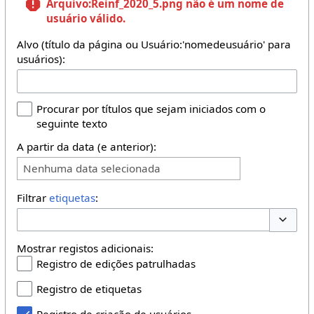
Arquivo:Reinf_2020_5.png
não é um nome de
usuário válido.
Alvo (título da página ou Usuário:'nomedeusuário' para
usuários):
Procurar por títulos que sejam iniciados com o
seguinte texto
A partir da data (e anterior):
Nenhuma data selecionada
Filtrar
etiquetas
:
Opções 
Mostrar registos adicionais:
Registro de edições patrulhadas
Registro de etiquetas
Registro de criação de usuários