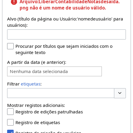
Arquivo:LiberarContabilidadeNotasdesaida.
png
não é um nome de usuário válido.
Alvo (título da página ou Usuário:'nomedeusuário' para
usuários):
Procurar por títulos que sejam iniciados com o
seguinte texto
A partir da data (e anterior):
Nenhuma data selecionada
Filtrar
etiquetas
:
Opções 
Mostrar registos adicionais:
Registro de edições patrulhadas
Registro de etiquetas
Registro de criação de usuários