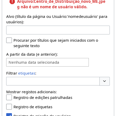
Arquivo:Centro_de_Distribuição_novo_ME.jpe
g
não é um nome de usuário válido.
Alvo (título da página ou Usuário:'nomedeusuário' para
usuários):
Procurar por títulos que sejam iniciados com o
seguinte texto
A partir da data (e anterior):
Nenhuma data selecionada
Filtrar
etiquetas
:
Opções 
Mostrar registos adicionais:
Registro de edições patrulhadas
Registro de etiquetas
Registro de criação de usuários