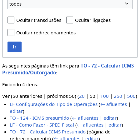
todos
Ocultar transclusões
Ocultar ligações
Ocultar redirecionamentos
Ir
As seguintes páginas têm link para
TO - 72 - Calcular ICMS
Presumido/Outorgado
:
Exibindo 4 itens.
Ver (
50 anteriores
|
próximos 50
) (
20
|
50
|
100
|
250
|
500
)
LF Configurações do Tipo de Operações
(
← afluentes
|
editar
)
TO - 124 - ICMS presumido
(
← afluentes
|
editar
)
LF - Como Fazer - SPED Fiscal
(
← afluentes
|
editar
)
TO - 72 - Calcular ICMS Presumido
(página de
redirecionamento)
(
← afluentes
|
editar
)