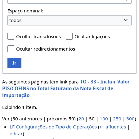
Espaço nominal:
todos
Ocultar transclusões
Ocultar ligações
Ocultar redirecionamentos
Ir
As seguintes páginas têm link para
TO - 33 - Incluir Valor
PIS/COFINS no Total Faturado da Nota Fiscal de
importação
:
Exibindo 1 item.
Ver (
50 anteriores
|
próximos 50
) (
20
|
50
|
100
|
250
|
500
)
LF Configurações do Tipo de Operações
(
← afluentes
|
editar
)