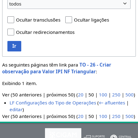
todos
Ocultar transclusões
Ocultar ligações
Ocultar redirecionamentos
Ir
As seguintes páginas têm link para
TO - 26 - Criar
observação para Valor IPI NF Triangular
:
Exibindo 1 item.
Ver (
50 anteriores
|
próximos 50
) (
20
|
50
|
100
|
250
|
500
)
LF Configurações do Tipo de Operações
(
← afluentes
|
editar
)
Ver (
50 anteriores
|
próximos 50
) (
20
|
50
|
100
|
250
|
500
)