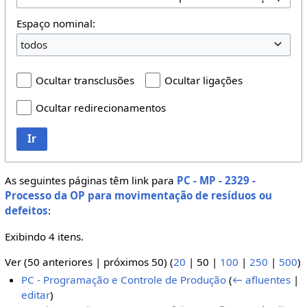
Espaço nominal:
todos
Ocultar transclusões
Ocultar ligações
Ocultar redirecionamentos
Ir
As seguintes páginas têm link para
PC - MP - 2329 -
Processo da OP para movimentação de resíduos ou
defeitos
:
Exibindo 4 itens.
Ver (
50 anteriores
|
próximos 50
) (
20
|
50
|
100
|
250
|
500
)
PC - Programação e Controle de Produção
(
← afluentes
|
editar
)