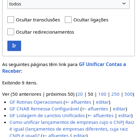
todos
Ocultar transclusões
Ocultar ligações
Ocultar redirecionamentos
Ir
As seguintes páginas têm link para
GF Unificar Contas a
Receber
:
Exibindo 9 itens.
Ver (
50 anteriores
|
próximos 50
) (
20
|
50
|
100
|
250
|
500
)
GF Rotinas Operacionais
(
← afluentes
|
editar
)
GF CNAB Remessa Configurável
(
← afluentes
|
editar
)
GF Listagem de Lanctos Unificados
(
← afluentes
|
editar
)
Como unificar lançamentos de empresas cujo o CNPJ Raiz
é igual (lançamentos de empresas diferentes, cuja raiz
CNPJ é igual)?
(
← afluentes
|
editar
)