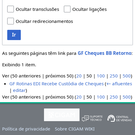
Ocultar transclusões
Ocultar ligações
Ocultar redirecionamentos
Ir
As seguintes páginas têm link para
GF Cheques BB Retorno
:
Exibindo 1 item.
Ver (
50 anteriores
|
próximos 50
) (
20
|
50
|
100
|
250
|
500
)
GF Rotinas EDI Recebe Custódia de Cheques
(
← afluentes
|
editar
)
Ver (
50 anteriores
|
próximos 50
) (
20
|
50
|
100
|
250
|
500
)
Política de privacidade
Sobre CIGAM WIKI