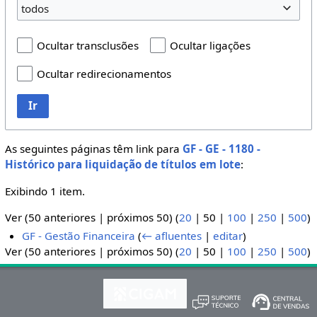
todos
Ocultar transclusões
Ocultar ligações
Ocultar redirecionamentos
Ir
As seguintes páginas têm link para
GF - GE - 1180 -
Histórico para liquidação de títulos em lote
:
Exibindo 1 item.
Ver (
50 anteriores
|
próximos 50
) (
20
|
50
|
100
|
250
|
500
)
GF - Gestão Financeira
(
← afluentes
|
editar
)
Ver (
50 anteriores
|
próximos 50
) (
20
|
50
|
100
|
250
|
500
)