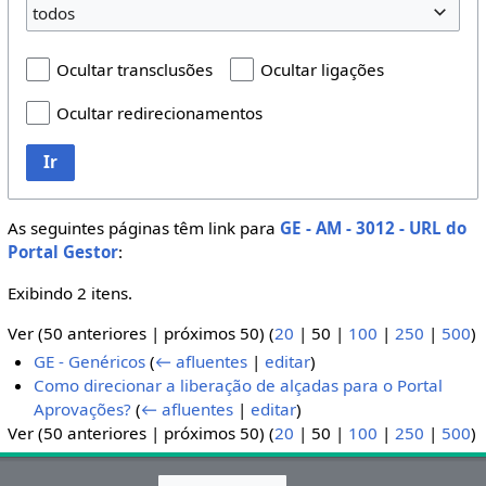
todos
Ocultar transclusões
Ocultar ligações
Ocultar redirecionamentos
Ir
As seguintes páginas têm link para
GE - AM - 3012 - URL do
Portal Gestor
:
Exibindo 2 itens.
Ver (
50 anteriores
|
próximos 50
) (
20
|
50
|
100
|
250
|
500
)
GE - Genéricos
(
← afluentes
|
editar
)
Como direcionar a liberação de alçadas para o Portal
Aprovações?
(
← afluentes
|
editar
)
Ver (
50 anteriores
|
próximos 50
) (
20
|
50
|
100
|
250
|
500
)