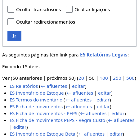
Ocultar transclusões
Ocultar ligações
Ocultar redirecionamentos
Ir
As seguintes páginas têm link para
ES Relatórios Legais
:
Exibindo 15 itens.
Ver (
50 anteriores
|
próximos 50
) (
20
|
50
|
100
|
250
|
500
)
ES Relatórios
(
← afluentes
|
editar
)
ES Inventário de Estoque
(
← afluentes
|
editar
)
ES Termos do inventário
(
← afluentes
|
editar
)
ES Ficha de movimentos
(
← afluentes
|
editar
)
ES Ficha de movimentos - PEPS
(
← afluentes
|
editar
)
ES Ficha de movimentos PEPS - Regra Custo
(
← afluentes
|
editar
)
ES Inventário de Estoque Beta
(
← afluentes
|
editar
)