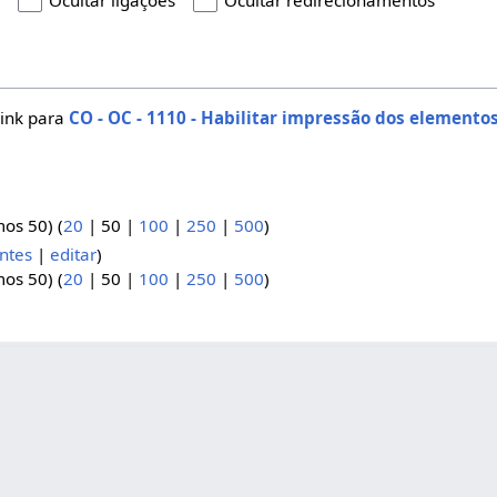
s
Ocultar ligações
Ocultar redirecionamentos
link para
CO - OC - 1110 - Habilitar impressão dos elemento
mos 50
) (
20
|
50
|
100
|
250
|
500
)
ntes
|
editar
)
mos 50
) (
20
|
50
|
100
|
250
|
500
)