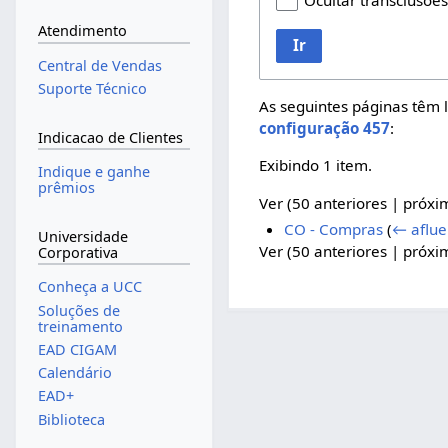
Ocultar transclusõe
Atendimento
Ir
Central de Vendas
Suporte Técnico
As seguintes páginas têm 
configuração 457
:
Indicacao de Clientes
Exibindo 1 item.
Indique e ganhe
prêmios
Ver (
50 anteriores
|
próxi
CO - Compras
(
← aflue
Universidade
Ver (
50 anteriores
|
próxi
Corporativa
Conheça a UCC
Soluções de
treinamento
EAD CIGAM
Calendário
EAD+
Biblioteca