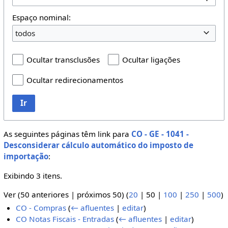
Espaço nominal:
todos
Ocultar transclusões
Ocultar ligações
Ocultar redirecionamentos
Ir
As seguintes páginas têm link para
CO - GE - 1041 -
Desconsiderar cálculo automático do imposto de
importação
:
Exibindo 3 itens.
Ver (
50 anteriores
|
próximos 50
) (
20
|
50
|
100
|
250
|
500
)
CO - Compras
(
← afluentes
|
editar
)
CO Notas Fiscais - Entradas
(
← afluentes
|
editar
)