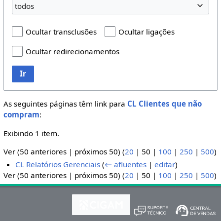
todos
Ocultar transclusões
Ocultar ligações
Ocultar redirecionamentos
Ir
As seguintes páginas têm link para
CL Clientes que não
compram
:
Exibindo 1 item.
Ver (
50 anteriores
|
próximos 50
) (
20
|
50
|
100
|
250
|
500
)
CL Relatórios Gerenciais
(
← afluentes
|
editar
)
Ver (
50 anteriores
|
próximos 50
) (
20
|
50
|
100
|
250
|
500
)