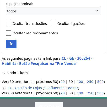
Espaço nominal:
todos
Ocultar transclusões
Ocultar ligações
Ocultar redirecionamentos
Ir
As seguintes páginas têm link para
CL - GE - 300264 -
Habilitar Botão Pesquisar na "Pré-Venda"
:
Exibindo 1 item.
Ver (
50 anteriores
|
próximos 50
) (
20
|
50
|
100
|
250
|
500
)
CL - Gestão de Lojas
(
← afluentes
|
editar
)
Ver (
50 anteriores
|
próximos 50
) (
20
|
50
|
100
|
250
|
500
)