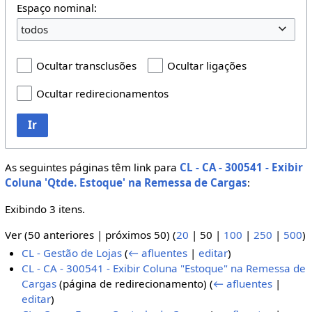
Espaço nominal:
todos
Ocultar transclusões
Ocultar ligações
Ocultar redirecionamentos
Ir
As seguintes páginas têm link para
CL - CA - 300541 - Exibir
Coluna 'Qtde. Estoque' na Remessa de Cargas
:
Exibindo 3 itens.
Ver (
50 anteriores
|
próximos 50
) (
20
|
50
|
100
|
250
|
500
)
CL - Gestão de Lojas
(
← afluentes
|
editar
)
CL - CA - 300541 - Exibir Coluna "Estoque" na Remessa de
Cargas
(página de redirecionamento)
(
← afluentes
|
editar
)